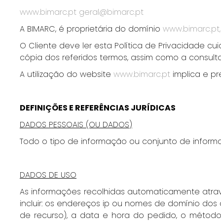
www.bimarc.pt
geral@bimarc.pt
A BIMARC, é proprietária do domínio
www.bimarc.pt,
O Cliente deve ler esta Política de Privacidade c
cópia dos referidos termos, assim como a consulta
A utilização do website
www.bimarc.pt
implica e pr
DEFINIÇÕES E REFERÊNCIAS JURÍDICAS
DADOS PESSOAIS (OU DADOS)
Todo o tipo de informação ou conjunto de informaç
DADOS DE USO
As informações recolhidas automaticamente atr
incluir: os endereços ip ou nomes de domínio dos 
de recurso), a data e hora do pedido, o método