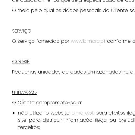
de dados, a menos que seja especificado de outra 
O meio pelo qual os dados pessoais do Cliente sã
SERVIÇO
O serviço fornecido por
www.bimarc.pt
conforme des
COOKIE
Pequenas unidades de dados armazenados no disp
U
TILIZAÇÃO
O Cliente compromete-se a:
não utilizar o website
bimarc.pt
para efeitos ileg
site para distribuir informação ilegal ou prej
terceiros;