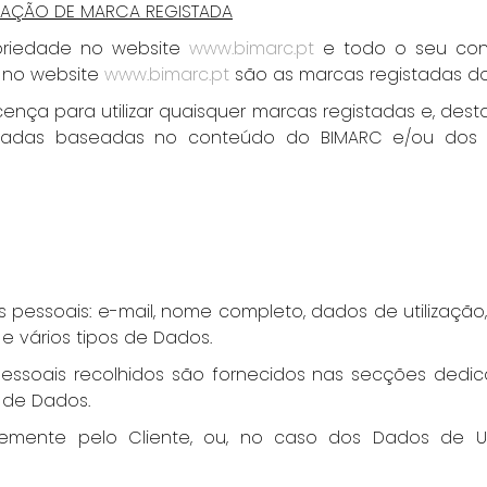
DICAÇÃO DE MARCA REGISTADA
opriedade no website
www.bimarc.pt
e todo o seu con
s no website
www.bimarc.pt
são as marcas registadas dos 
ença para utilizar quaisquer marcas registadas e, dest
derivadas baseadas no conteúdo do BIMARC e/ou dos p
os pessoais: e-mail, nome completo, dados de utilizaçã
e vários tipos de Dados.
ssoais recolhidos são fornecidos nas secções dedica
a de Dados.
emente pelo Cliente, ou, no caso dos Dados de Util