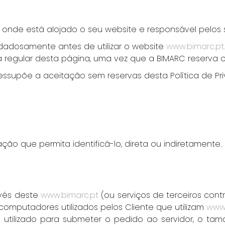
onde está alojado o seu website e responsável pelos 
uidadosamente antes de utilizar o website
www.bimarc.pt.
 regular desta página, uma vez que a BIMARC reserva o d
essupõe a aceitação sem reservas desta Política de P
ão que permita identificá-lo, direta ou indiretamente.
avés deste
www.bimarc.pt
(ou serviços de terceiros con
computadores utilizados pelos Cliente que utilizam
www.
 utilizado para submeter o pedido ao servidor, o ta