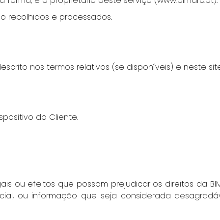
forma, é o proprietário deste serviço (www.bimarc.pt).
o recolhidos e processados.
crito nos termos relativos (se disponíveis) e neste site
ositivo do Cliente.
ais ou efeitos que possam prejudicar os direitos da BIMA
udicial, ou informação que seja considerada desagradá