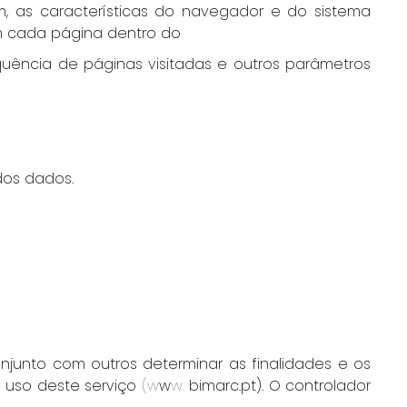
gem, as características do navegador e do sistema
em cada página dentro do
quência de páginas visitadas e outros parâmetros
dos dados.
onjunto com outros determinar as finalidades e os
o uso deste serviço
(w
w
w.
bimarc.pt). O controlador