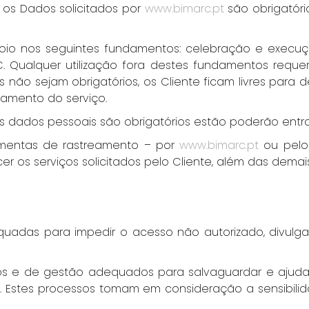
 os Dados solicitados por
www.bimarc.pt
são obrigatóri
oio nos seguintes fundamentos: celebração e execuç
. Qualquer utilização fora destes fundamentos requ
 não sejam obrigatórios, os Cliente ficam livres pa
namento do serviço.
ais dados pessoais são obrigatórios estão poderão ent
amentas de rastreamento – por
www.bimarc.pt
ou pelos
cer os serviços solicitados pelo Cliente, além das dema
adas para impedir o acesso não autorizado, divulgaç
icos e de gestão adequados para salvaguardar e ajuda
. Estes processos tomam em consideração a sensibili