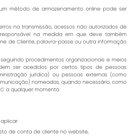
e um método de armazenamento online pode ser
rros na transmissão, acessos não autorizados de
ão responsável na medida em que deve também
me de Cliente, palavra-passe ou outra informação
 seguindo procedimentos organizacionais e meios
odem ser acedidos por certos tipos de pessoas
ministração jurídica) ou pessoas externas (como
e comunicação) nomeadas, quando necessário, como
ARC a qualquer momento.
plicar:
to de conta de cliente no website;