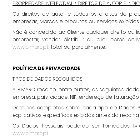
PROPRIEDADE INTELECTUAL / DIREITOS DE AUTOR E IN
Os direitos de autor e todos os direitos de pr
empresas, Marcas e produtos ou serviços exibido
Não é concedido ao Cliente qualquer direito ou lic
emprestar, vender, distribuir ou criar obras 
www.bimarc.pt,
total ou parcialmente.
POLÍTICA DE PRIVACIDADE
TIPOS DE DADOS RECOLHIDOS
A BIMARC recolhe, entre outros, os seguintes dad
empresa, país, cidade, NIF, endereço de faturação 
Detalhes completos sobre cada tipo de Dados Pe
explicativos específicos exibidos antes da recolh
Os Dados Pessoais poderão ser fornecidos livr
www.bimarc.pt.