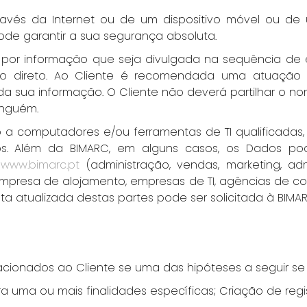
ravés da Internet ou de um dispositivo móvel ou d
ode garantir a sua segurança absoluta.
por informação que seja divulgada na sequência de e
trolo direto. Ao Cliente é recomendada uma atuaç
sua informação. O Cliente não deverá partilhar o no
inguém.
 a computadores e/ou ferramentas de TI qualificadas,
dos. Além da BIMARC, em alguns casos, os Dados p
o
www.bimarc.pt
(administração, vendas, marketing, ad
, empresa de alojamento, empresas de TI, agências d
sta atualizada destas partes pode ser solicitada à BIM
cionados ao Cliente se uma das hipóteses a seguir se a
uma ou mais finalidades específicas; Criação de regis