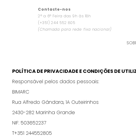
Contacte-nos
2ª a 6ª Feira das 9h às 18h
(+351) 244 552 805
(Chamada para rede fixa nacional)
SOB
POLÍTICA DE PRIVACIDADE E CONDIÇÕES DE UTIL
Responsável pelos dados pessoais:
BIMARC
Rua Alfredo Gândara, 1A Outeirinhos
2430-282 Marinha Grande
NIF: 503652237
T+351 244552805